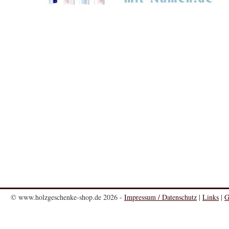
© www.holzgeschenke-shop.de 2026 -
Impressum / Datenschutz
|
Links
|
G